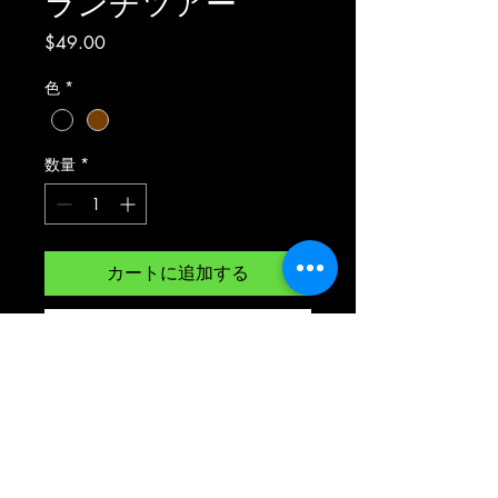
ランチツアー
価
$49.00
格
色
*
数量
*
カートに追加する
今すぐ購入
ハッピーアワーツアー 7ヶ所
の料理と爽やかなアルコール
を体験。