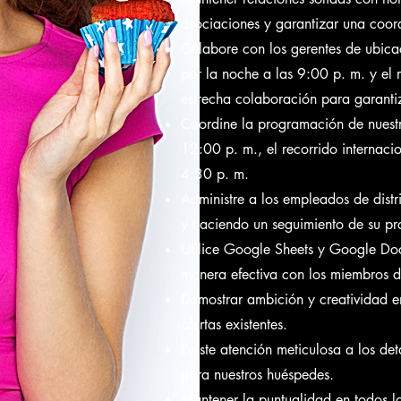
asociaciones y garantizar una coord
Colabore con los gerentes de ubicac
por la noche a las 9:00 p. m. y el 
estrecha colaboración para garanti
Coordine la programación de nuestros
12:00 p. m., el recorrido internaci
4:30 p. m.
Administre a los empleados de distr
y haciendo un seguimiento de su pr
Utilice Google Sheets y Google Doc
manera efectiva con los miembros d
Demostrar ambición y creatividad en
ofertas existentes.
Preste atención meticulosa a los det
para nuestros huéspedes.
Mantener la puntualidad en todos lo