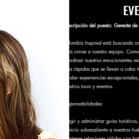
EV
Descripción del puesto: Gerente de
Colombia Inspired está buscando un
para unirse a nuestro equipo. Como 
coordinar nuestros emocionantes rec
citas rápidas que se llevan a cabo 
brindar experiencias excepcionales,
nuestros tours y eventos.
Responsabilidades:
Dirigir y administrar guías turísti
servicio sobresaliente a nuestros hu
Mantener relaciones sólidas con hot