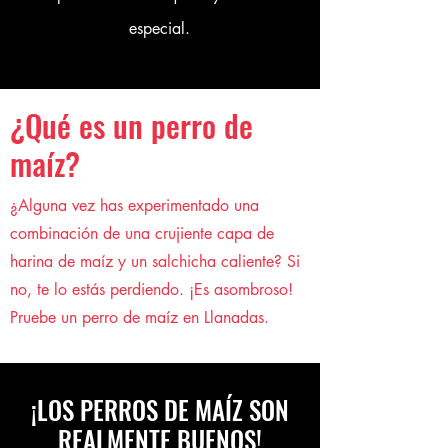
especial.
¿Qué es un perro de
maíz?
¿Alguna vez has experimentado una
combinación de una crujiente capa de
harina de maíz y un salchicha caliente? Si
no, te lo estás perdiendo. ¡Es asombroso!
Pruebe un perro de maíz en Llanadas.
¡LOS PERROS DE MAÍZ SON
REALMENTE BUENOS!